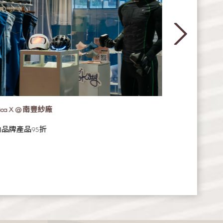
rica X @ 南豐紗廠
茲曼尼
品牌產品95折
訂購梳化滿指定金