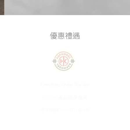
優惠禮遇
恆動館
蓆夢思®
Everything Under The Sun
The Uniek @ 南豐紗廠
Petisan @ 南豐紗廠
免費運動體驗，課程包括綜合運動、力量訓
枕頭和指定BackCare®床褥可享額外折扣
DEDON產品獨家優惠
練、瑜伽或器械普拉提，任你選擇！
任何正價產品可享95折優惠
店內正價貨品可享 9 折優惠
2026年12月31日
2026年12月31日
有效日期至:
2026年12月31日
2026年12月31日
2026年12月31日