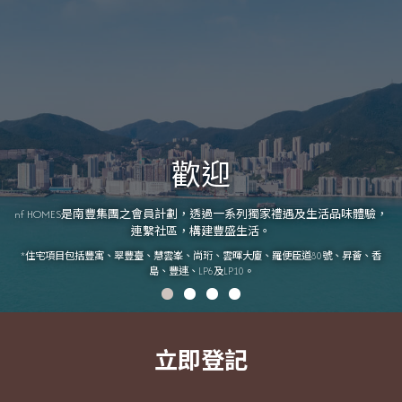
歡迎
nf HOMES是南豐集團之會員計劃，透過一系列獨家禮遇及生活品味體驗，
連繫社區，構建豐盛生活。
*住宅項目包括豐寓、翠豐臺、慧雲峯、尚珩、雲暉大廈、羅便臣道80號、昇薈、香
島、豐連、LP6及LP10。
立即登記
立即登記
立即登記
立即登記