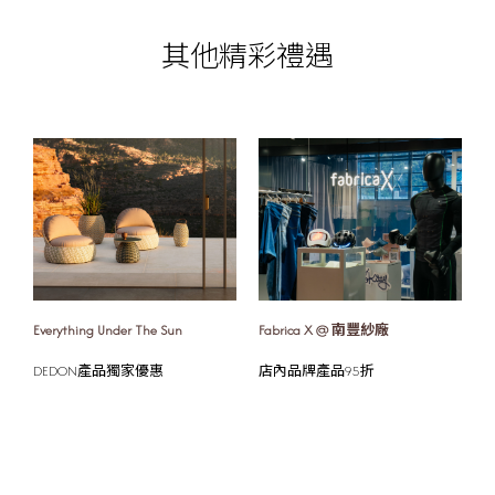
其他精彩禮遇
r The Sun
Fabrica X @ 南豐紗廠
茲曼尼
家優惠
店內品牌產品95折
訂購梳化滿指定金額
品 (價值高達$1,180)