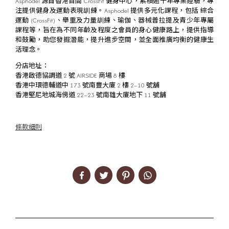
Asphodel 源自香港首間 CrossFit 健身中心，累積逾十年專業經驗，專
注提供健身及運動表現訓練。Asphodel 提供多元化課程，包括 綜合
運動 (CrossFit)、舉重及力量訓練、瑜伽、器械普拉提及青少年專屬
課程等，旨在為不同年齡及程度之會員的身心健康路上，提供指導
和鼓勵，助您發掘潛能，提升進步空間，並全面推廣均衡的健康生
活理念。
分店地址：
香港啟德協調道 2 號 AIRSIDE 商場 8 樓
香港中環德輔道中 173 號南豐大廈 2 樓 2–10 號舖
香港堅尼地城海傍道 22–23 號南雄大廈地下 11 號舖
條款細則